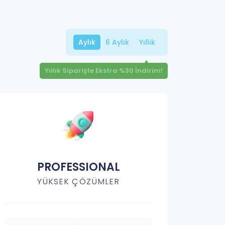
Aylık
6 Aylık
Yıllık
Yıllık Siparişte Ekstra %30 İndirim!
PROFESSIONAL
YÜKSEK ÇÖZÜMLER