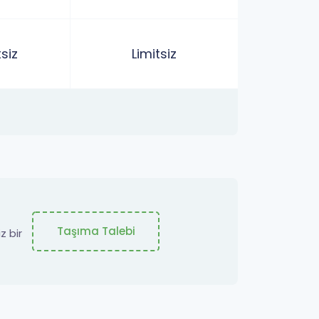
tsiz
Limitsiz
Taşıma Talebi
z bir