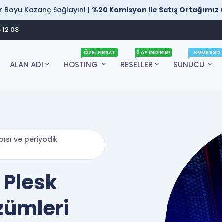
 Boyu Kazanç Sağlayın! |
%20 Komisyon ile Satış Ortağımız 
 12 08
ÖZEL FIRSAT
2 AY İNDİRİM!
NVME SSD
ALAN ADI
HOSTING
RESELLER
SUNUCU
ısı ve periyodik
r Plesk
zümleri