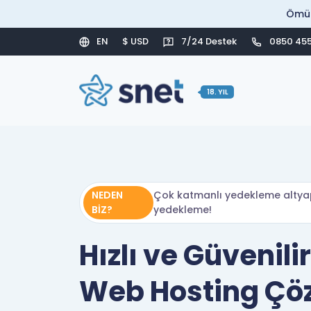
Ömür
EN
$ USD
7/24 Destek
0850 455
18. YIL
NEDEN
Çok katmanlı yedekleme altyap
BİZ?
yedekleme!
Hızlı ve Güvenili
Web Hosting Çö