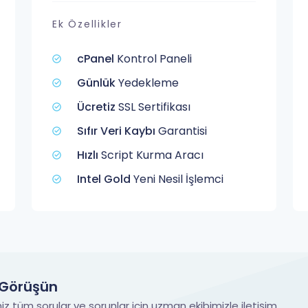
Ek Özellikler
cPanel
Kontrol Paneli
Günlük
Yedekleme
Ücretiz
SSL Sertifikası
Sıfır Veri Kaybı
Garantisi
Hızlı
Script Kurma Aracı
Intel Gold
Yeni Nesil İşlemci
 Görüşün
iz tüm sorular ve sorunlar için uzman ekibimizle iletişim