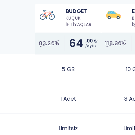
BUDGET
KÜÇÜK
B
İHTİYAÇLAR
İ
64
,00 ₺
83.20₺
118.30₺
/aylık
5 GB
10 
1 Adet
3 A
Limitsiz
Limi