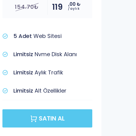
,00 ₺
119
154.70₺
/aylık
5 Adet
Web Sitesi
Limitsiz
Nvme Disk Alanı
Limitsiz
Aylık Trafik
Limitsiz
Alt Özellikler
SATIN AL