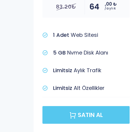
,00 ₺
64
83.20₺
/aylık
1 Adet
Web Sitesi
5 GB
Nvme Disk Alanı
Limitsiz
Aylık Trafik
Limitsiz
Alt Özellikler
SATIN AL