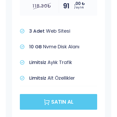
,00 ₺
91
118.30₺
/aylık
3 Adet
Web Sitesi
10 GB
Nvme Disk Alanı
Limitsiz
Aylık Trafik
Limitsiz
Alt Özellikler
SATIN AL