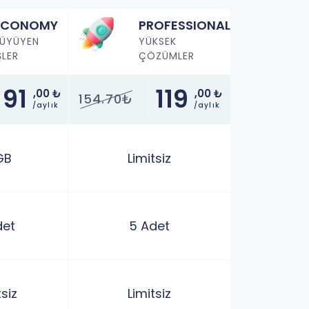
ECONOMY
PROFESSIONAL
ÜYÜYEN
YÜKSEK
ŞLER
ÇÖZÜMLER
91
119
,00 ₺
,00 ₺
154.70₺
/aylık
/aylık
GB
Limitsiz
det
5 Adet
tsiz
Limitsiz