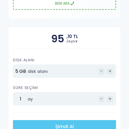
BENİ ARA
95
,10 TL
/aylık
DİSK ALANI
-
+
disk alanı
SÜRE SEÇİMİ
-
+
ay
Şimdi Al