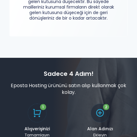
gelen kutusuna düşecektir. Bu sayede
mailleriniz kurumsal firmaların direkt olarak
gelen kutusuna düşeceği için de geri
dönüşleriniz de bir o kadar artacaktır.
Sadece 4 Adım!
Eposta Hosting ürününü satın alıp kullanmak çok
kolay.
Alışverişinizi
Alan Adınızı
Tamamlayın
Ekleyin